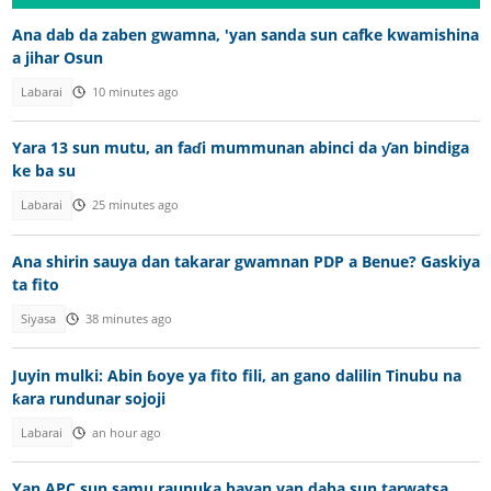
Ana dab da zaben gwamna, 'yan sanda sun cafke kwamishina
a jihar Osun
Labarai
10 minutes ago
Yara 13 sun mutu, an faɗi mummunan abinci da ƴan bindiga
ke ba su
Labarai
25 minutes ago
Ana shirin sauya dan takarar gwamnan PDP a Benue? Gaskiya
ta fito
Siyasa
38 minutes ago
Juyin mulki: Abin ɓoye ya fito fili, an gano dalilin Tinubu na
ƙara rundunar sojoji
Labarai
an hour ago
Yan APC sun samu raunuka bayan yan daba sun tarwatsa