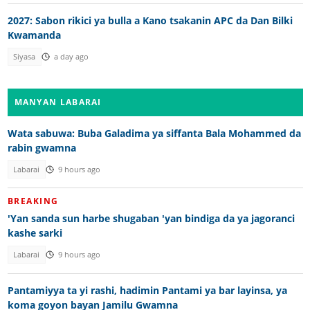
2027: Sabon rikici ya bulla a Kano tsakanin APC da Dan Bilki
Kwamanda
Siyasa
a day ago
MANYAN LABARAI
Wata sabuwa: Buba Galadima ya siffanta Bala Mohammed da
rabin gwamna
Labarai
9 hours ago
BREAKING
'Yan sanda sun harbe shugaban 'yan bindiga da ya jagoranci
kashe sarki
Labarai
9 hours ago
Pantamiyya ta yi rashi, hadimin Pantami ya bar layinsa, ya
koma goyon bayan Jamilu Gwamna