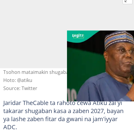
Tsohon mataimakin shugaban kasa, Atiku Abubakar
Hoto: @atiku
Source: Twitter
Jaridar TheCable ta rahoto cewa Atiku zai yi
takarar shugaban kasa a zaben 2027, bayan
ya lashe zaben fitar da gwani na jam'iyyar
ADC.