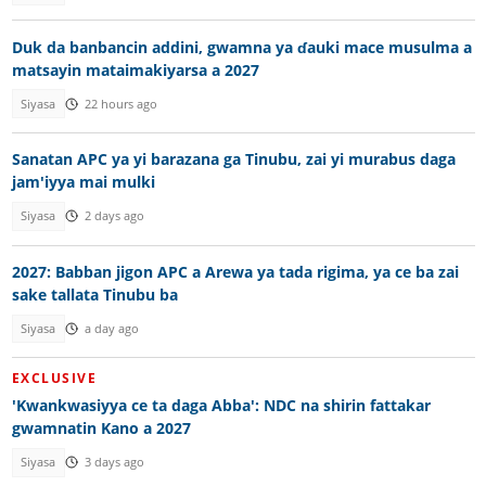
Duk da banbancin addini, gwamna ya ɗauki mace musulma a
matsayin mataimakiyarsa a 2027
Siyasa
22 hours ago
Sanatan APC ya yi barazana ga Tinubu, zai yi murabus daga
jam'iyya mai mulki
Siyasa
2 days ago
2027: Babban jigon APC a Arewa ya tada rigima, ya ce ba zai
sake tallata Tinubu ba
Siyasa
a day ago
EXCLUSIVE
'Kwankwasiyya ce ta daga Abba': NDC na shirin fattakar
gwamnatin Kano a 2027
Siyasa
3 days ago