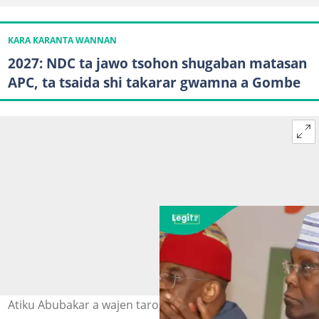
KARA KARANTA WANNAN
2027: NDC ta jawo tsohon shugaban matasan
APC, ta tsaida shi takarar gwamna a Gombe
Atiku Abubakar a wajen taron jam'iyyar ADC Hoto: