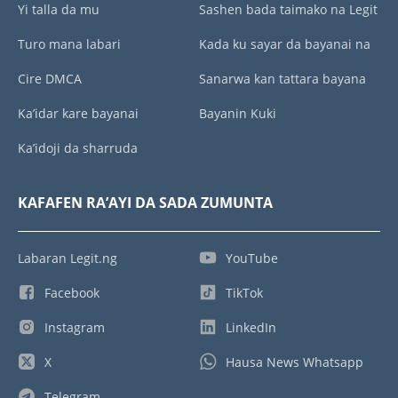
Yi talla da mu
Sashen bada taimako na Legit
Turo mana labari
Kada ku sayar da bayanai na
Cire DMCA
Sanarwa kan tattara bayana
Ka’idar kare bayanai
Bayanin Kuki
Ka’idoji da sharruda
KAFAFEN RA’AYI DA SADA ZUMUNTA
Labaran Legit.ng
YouTube
Facebook
TikTok
Instagram
LinkedIn
X
Hausa News Whatsapp
Telegram