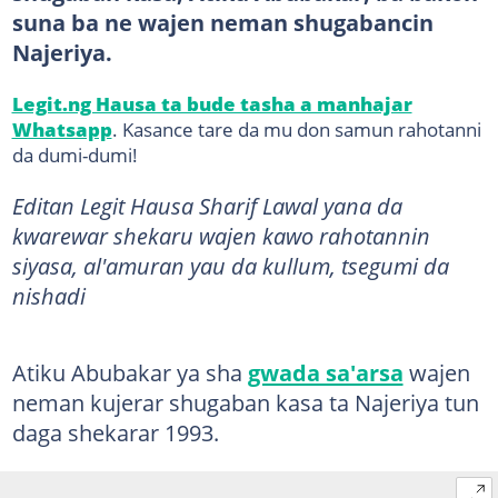
suna ba ne wajen neman shugabancin
Najeriya.
Legit.ng Hausa ta bude tasha a manhajar
Whatsapp
. Kasance tare da mu don samun rahotanni
da dumi-dumi!
Editan Legit Hausa Sharif Lawal yana da
kwarewar shekaru wajen kawo rahotannin
siyasa, al'amuran yau da kullum, tsegumi da
nishadi
Atiku Abubakar ya sha
gwada sa'arsa
wajen
neman kujerar shugaban kasa ta Najeriya tun
daga shekarar 1993.