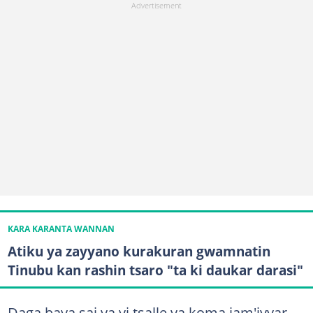
KARA KARANTA WANNAN
Atiku ya zayyano kurakuran gwamnatin
Tinubu kan rashin tsaro "ta ki daukar darasi"
Daga baya sai ya yi tsalle ya koma jam'iyyar