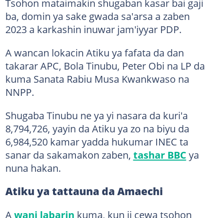
Tsohon mataimakin shugaban kasar bai gaji
ba, domin ya sake gwada sa'arsa a zaben
2023 a karkashin inuwar jam'iyyar PDP.
A wancan lokacin Atiku ya fafata da dan
takarar APC, Bola Tinubu, Peter Obi na LP da
kuma Sanata Rabiu Musa Kwankwaso na
NNPP.
Shugaba Tinubu ne ya yi nasara da kuri'a
8,794,726, yayin da Atiku ya zo na biyu da
6,984,520 kamar yadda hukumar INEC ta
sanar da sakamakon zaben,
tashar BBC
ya
nuna hakan.
Atiku ya tattauna da Amaechi
A
wani labarin
kuma, kun ji cewa tsohon