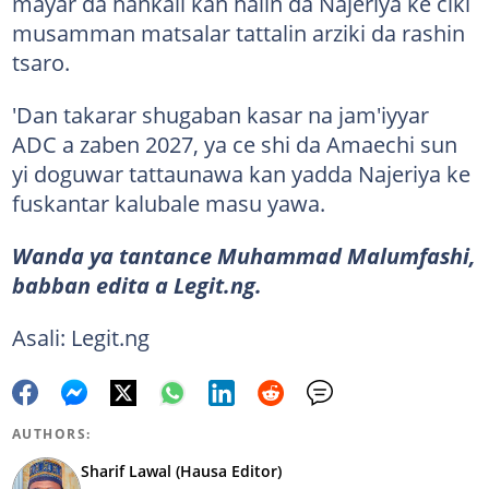
mayar da hankali kan halin da Najeriya ke ciki
musamman matsalar tattalin arziki da rashin
tsaro.
'Dan takarar shugaban kasar na jam'iyyar
ADC a zaben 2027, ya ce shi da Amaechi sun
yi doguwar tattaunawa kan yadda Najeriya ke
fuskantar kalubale masu yawa.
Wanda ya tantance Muhammad Malumfashi,
babban edita a Legit.ng.
Asali: Legit.ng
AUTHORS:
Sharif Lawal (Hausa Editor)