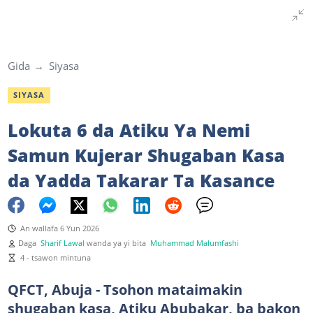
Gida
Siyasa
SIYASA
Lokuta 6 da Atiku Ya Nemi
Samun Kujerar Shugaban Kasa
da Yadda Takarar Ta Kasance
An wallafa 6 Yun 2026
Daga
Sharif Lawal
wanda ya yi bita
Muhammad Malumfashi
4 - tsawon mintuna
QFCT, Abuja - Tsohon mataimakin
shugaban kasa, Atiku Abubakar, ba bakon