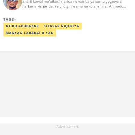
Sharif Lawal ma'aikacin jarida ne wanda ya samu gogewa a
harkar aikin jarida. Ya yi digirinsa na farko a jami'ar Ahmadu
Bello (ABU) da ke Zaria. Ya samu horo daga Reuters kan aikin
jarida da tantance labarai. Za a iya tuntubarsa ta
TAGS:
Sharif.lawal@corp.legit.ng
ATIKU ABUBAKAR
SIYASAR NAJERIYA
MANYAN LABARAI A YAU