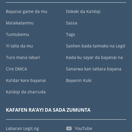
Bayanai game da mu
Dokoki da Ka’idoji
Ma’aikatanmu
Sassa
Tuntubemu
Tags
Yi talla da mu
Sashen bada taimako na Legit
Turo mana labari
Kada ku sayar da bayanai na
Cire DMCA
Sanarwa kan tattara bayana
Ka’idar kare bayanai
Bayanin Kuki
Ka’idoji da sharruda
KAFAFEN RA’AYI DA SADA ZUMUNTA
Labaran Legit.ng
YouTube