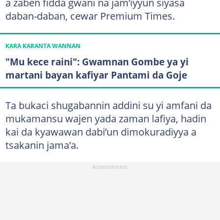
a zaben fidda gwani na jam’iyyun siyasa
daban-daban, cewar Premium Times.
KARA KARANTA WANNAN
"Mu kece raini": Gwamnan Gombe ya yi
martani bayan kafiyar Pantami da Goje
Ta bukaci shugabannin addini su yi amfani da
mukamansu wajen yada zaman lafiya, hadin
kai da kyawawan dabi’un dimokuradiyya a
tsakanin jama’a.