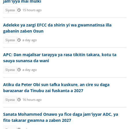
jam'iyya mai mulki
Siyasa
15 hours ago
Adeleke ya zargi EFCC da shirin yi wa gwamnatinsa illa
gabanin zaɓen Osun
Siyasa
a day ago
APC: Dan majalisar tarayya ya rasa tikitin takara, kotu ta
sauya sunansa da wani
Siyasa
a day ago
Atiku da Peter Obi sun tafka kuskure, an cire su daga
barazanar da Tinubu zai fuskanta a 2027
Siyasa
16 hours ago
Sanata Mohammed Onawo ya fice daga jam'iyyar ADC, ya
fito takarar gwamna a zaben 2027