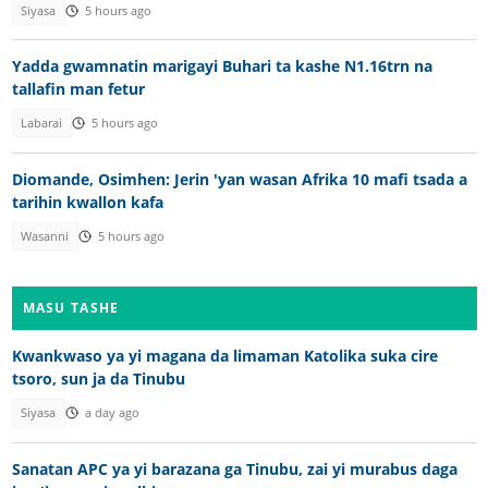
Siyasa
5 hours ago
Yadda gwamnatin marigayi Buhari ta kashe N1.16trn na
tallafin man fetur
Labarai
5 hours ago
Diomande, Osimhen: Jerin 'yan wasan Afrika 10 mafi tsada a
tarihin kwallon kafa
Wasanni
5 hours ago
MASU TASHE
Kwankwaso ya yi magana da limaman Katolika suka cire
tsoro, sun ja da Tinubu
Siyasa
a day ago
Sanatan APC ya yi barazana ga Tinubu, zai yi murabus daga