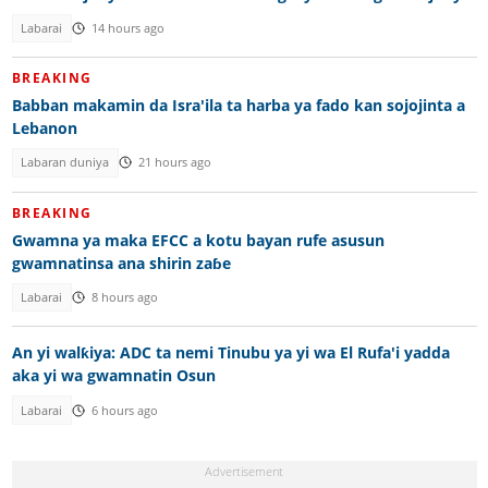
Labarai
14 hours ago
BREAKING
Babban makamin da Isra'ila ta harba ya fado kan sojojinta a
Lebanon
Labaran duniya
21 hours ago
BREAKING
Gwamna ya maka EFCC a kotu bayan rufe asusun
gwamnatinsa ana shirin zaɓe
Labarai
8 hours ago
An yi walƙiya: ADC ta nemi Tinubu ya yi wa El Rufa'i yadda
aka yi wa gwamnatin Osun
Labarai
6 hours ago