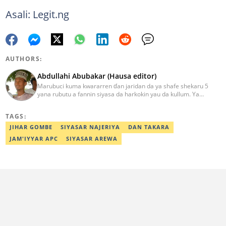
Asali: Legit.ng
AUTHORS:
Abdullahi Abubakar (Hausa editor)
Marubuci kuma kwararren ɗan jaridan da ya shafe shekaru 5
yana rubutu a fannin siyasa da harkokin yau da kullum. Ya
kammala digirin farko a jami'ar Maiduguri. Ya samu horon aikin
jarida a Reuters da AFP, ya sha halartar tarukan karawa juna sani
TAGS:
game da bincike da adabi. Tuntube shi a
abdullahi.abubakar@corp.legit.ng.
JIHAR GOMBE
SIYASAR NAJERIYA
DAN TAKARA
JAM'IYYAR APC
SIYASAR AREWA