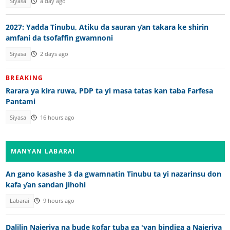
Siyasa
a day ago
2027: Yadda Tinubu, Atiku da sauran ƴan takara ke shirin
amfani da tsofaffin gwamnoni
Siyasa
2 days ago
BREAKING
Rarara ya kira ruwa, PDP ta yi masa tatas kan taba Farfesa
Pantami
Siyasa
16 hours ago
MANYAN LABARAI
An gano kasashe 3 da gwamnatin Tinubu ta yi nazarinsu don
kafa ƴan sandan jihohi
Labarai
9 hours ago
Dalilin Najeriya na bude ƙofar tuba ga 'yan bindiga a Najeriya