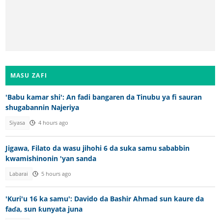
MASU ZAFI
'Babu kamar shi': An fadi bangaren da Tinubu ya fi sauran
shugabannin Najeriya
Siyasa
4 hours ago
Jigawa, Filato da wasu jihohi 6 da suka samu sababbin
kwamishinonin 'yan sanda
Labarai
5 hours ago
'Kuri'u 16 ka samu': Davido da Bashir Ahmad sun kaure da
faɗa, sun ƙunyata juna