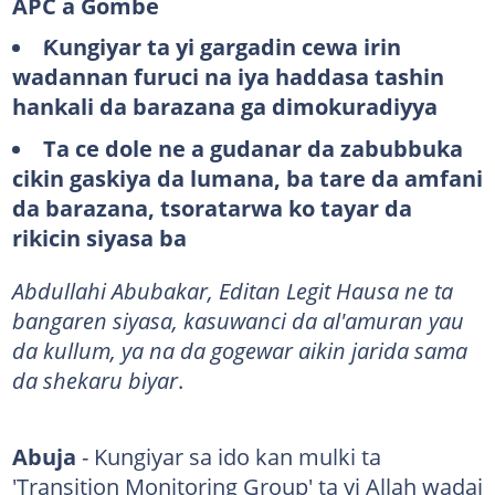
APC a Gombe
Ƙungiyar ta yi gargadin cewa irin
wadannan furuci na iya haddasa tashin
hankali da barazana ga dimokuradiyya
Ta ce dole ne a gudanar da zabubbuka
cikin gaskiya da lumana, ba tare da amfani
da barazana, tsoratarwa ko tayar da
rikicin siyasa ba
Abdullahi Abubakar, Editan Legit Hausa ne ta
bangaren siyasa, kasuwanci da al'amuran yau
da kullum, ya na da gogewar aikin jarida sama
da shekaru biyar
.
Abuja
- Kungiyar sa ido kan mulki ta
'Transition Monitoring Group' ta yi Allah wadai