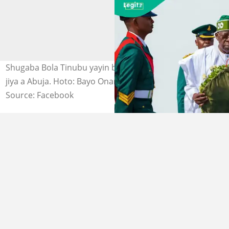
Shugaba Bola Tinubu yayin bikin ranar tunawa da mazan
jiya a Abuja. Hoto: Bayo Onanuga.
Source: Facebook