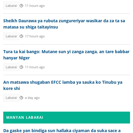
Labarai
11 hours ago
Sheikh Daurawa ya rubuta zungureriyar wasikar da za ta sa
matasa su shiga taitayinsu
Labarai
17 hours ago
Tura ta kai bango: Mutane sun yi zanga zanga, an tare babbar
hanyar Niger
Labarai
11 hours ago
An matsawa shugaban EFCC lamba ya sauka ko Tinubu ya
kore shi
Labarai
a day ago
MANYAN LABARAI
Da gaske yan bindiga sun hallaka ciyaman da suka sace a