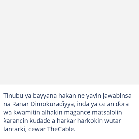
Tinubu ya bayyana hakan ne yayin jawabinsa
na Ranar Dimokuraɗiyya, inda ya ce an ɗora
wa kwamitin alhakin magance matsalolin
ƙarancin kuɗaɗe a harkar harkokin wutar
lantarki, cewar TheCable.