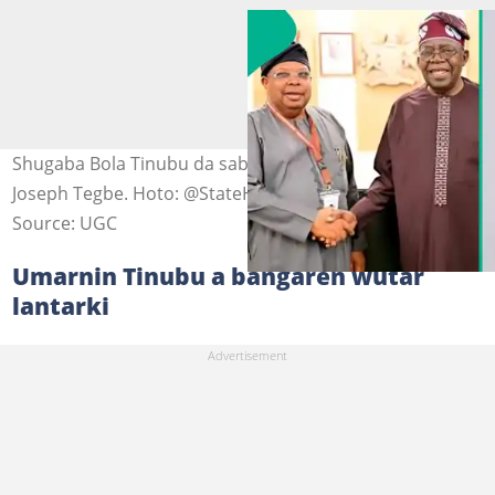
Shugaba Bola Tinubu da sabon ministan makamashi,
Joseph Tegbe. Hoto: @StateHouse/x.
Source: UGC
Umarnin Tinubu a bangaren wutar
lantarki