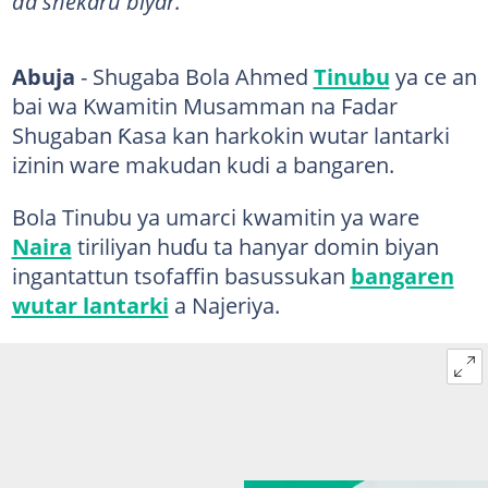
da shekaru biyar.
Abuja
- Shugaba Bola Ahmed
Tinubu
ya ce an
bai wa Kwamitin Musamman na Fadar
Shugaban Ƙasa kan harkokin wutar lantarki
izinin ware makudan kudi a bangaren.
Bola Tinubu ya umarci kwamitin ya ware
Naira
tiriliyan huɗu ta hanyar domin biyan
ingantattun tsofaffin basussukan
bangaren
wutar lantarki
a Najeriya.