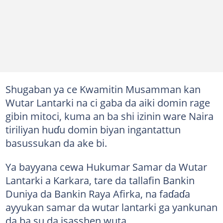
Shugaban ya ce Kwamitin Musamman kan
Wutar Lantarki na ci gaba da aiki domin rage
gibin mitoci, kuma an ba shi izinin ware Naira
tiriliyan huɗu domin biyan ingantattun
basussukan da ake bi.
Ya bayyana cewa Hukumar Samar da Wutar
Lantarki a Karkara, tare da tallafin Bankin
Duniya da Bankin Raya Afirka, na faɗaɗa
ayyukan samar da wutar lantarki ga yankunan
da ba su da isasshen wuta.