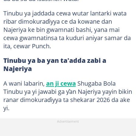
Tinubu ya jaddada cewa wutar lantarki wata
ribar dimokuraɗiyya ce da kowane dan
Najeriya ke bin gwamnati bashi, yana mai
cewa gwamnatinsa ta kuduri aniyar samar da
ita, cewar Punch.
Tinubu ya ba yan ta'adda zabi a
Najeriya
A wani labarin,
an ji cewa
Shugaba Bola
Tinubu ya yi jawabi ga ƴan Najeriya yayin bikin
ranar dimokuraɗiyya ta shekarar 2026 da ake
yi.