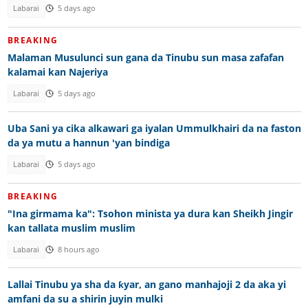
Labarai
5 days ago
BREAKING
Malaman Musulunci sun gana da Tinubu sun masa zafafan
kalamai kan Najeriya
Labarai
5 days ago
Uba Sani ya cika alkawari ga iyalan Ummulkhairi da na faston
da ya mutu a hannun 'yan bindiga
Labarai
5 days ago
BREAKING
"Ina girmama ka": Tsohon minista ya dura kan Sheikh Jingir
kan tallata muslim muslim
Labarai
8 hours ago
Lallai Tinubu ya sha da ƙyar, an gano manhajoji 2 da aka yi
amfani da su a shirin juyin mulki