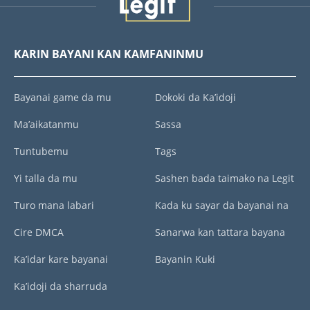
KARIN BAYANI KAN KAMFANINMU
Bayanai game da mu
Dokoki da Ka’idoji
Ma’aikatanmu
Sassa
Tuntubemu
Tags
Yi talla da mu
Sashen bada taimako na Legit
Turo mana labari
Kada ku sayar da bayanai na
Cire DMCA
Sanarwa kan tattara bayana
Ka’idar kare bayanai
Bayanin Kuki
Ka’idoji da sharruda