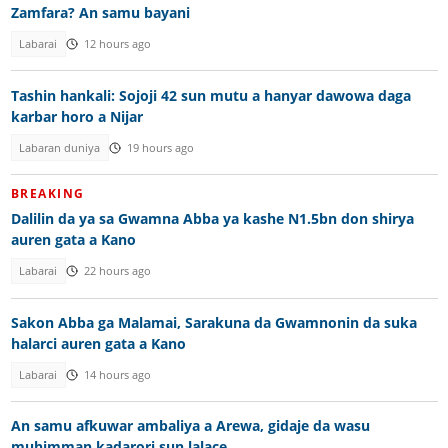
Zamfara? An samu bayani
Labarai
12 hours ago
Tashin hankali: Sojoji 42 sun mutu a hanyar dawowa daga
karbar horo a Nijar
Labaran duniya
19 hours ago
BREAKING
Dalilin da ya sa Gwamna Abba ya kashe N1.5bn don shirya
auren gata a Kano
Labarai
22 hours ago
Sakon Abba ga Malamai, Sarakuna da Gwamnonin da suka
halarci auren gata a Kano
Labarai
14 hours ago
An samu afkuwar ambaliya a Arewa, gidaje da wasu
muhimman kadarori sun lalace