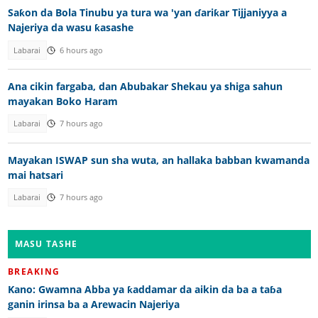
Saƙon da Bola Tinubu ya tura wa 'yan ɗariƙar Tijjaniyya a
Najeriya da wasu ƙasashe
Labarai
6 hours ago
Ana cikin fargaba, dan Abubakar Shekau ya shiga sahun
mayakan Boko Haram
Labarai
7 hours ago
Mayakan ISWAP sun sha wuta, an hallaka babban kwamanda
mai hatsari
Labarai
7 hours ago
MASU TASHE
BREAKING
Kano: Gwamna Abba ya ƙaddamar da aikin da ba a taɓa
ganin irinsa ba a Arewacin Najeriya