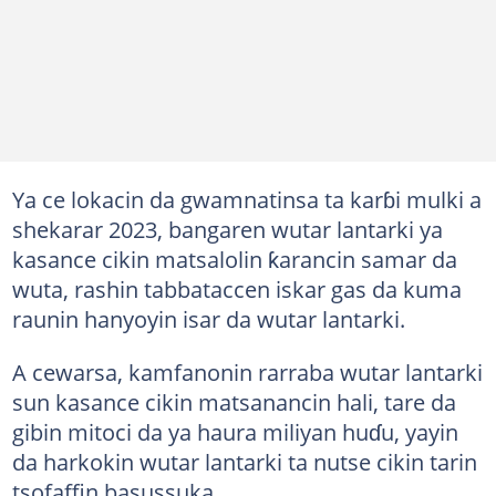
Ya ce lokacin da gwamnatinsa ta karɓi mulki a
shekarar 2023, bangaren wutar lantarki ya
kasance cikin matsalolin ƙarancin samar da
wuta, rashin tabbataccen iskar gas da kuma
raunin hanyoyin isar da wutar lantarki.
A cewarsa, kamfanonin rarraba wutar lantarki
sun kasance cikin matsanancin hali, tare da
gibin mitoci da ya haura miliyan huɗu, yayin
da harkokin wutar lantarki ta nutse cikin tarin
tsofaffin basussuka.