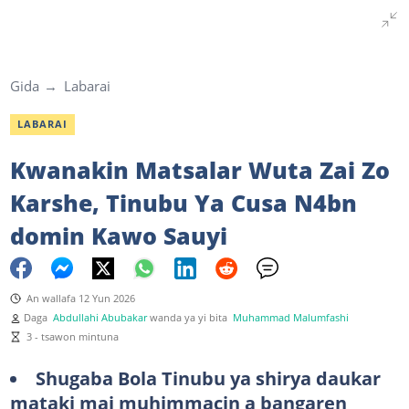
Gida
Labarai
LABARAI
Kwanakin Matsalar Wuta Zai Zo
Karshe, Tinubu Ya Cusa N4bn
domin Kawo Sauyi
An wallafa 12 Yun 2026
Daga
Abdullahi Abubakar
wanda ya yi bita
Muhammad Malumfashi
3 - tsawon mintuna
Shugaba Bola Tinubu ya shirya daukar
mataki mai muhimmacin a bangaren