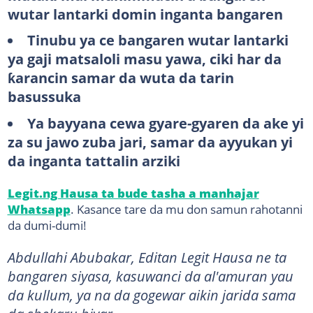
wutar lantarki domin inganta bangaren
Tinubu ya ce bangaren wutar lantarki
ya gaji matsaloli masu yawa, ciki har da
ƙarancin samar da wuta da tarin
basussuka
Ya bayyana cewa gyare-gyaren da ake yi
za su jawo zuba jari, samar da ayyukan yi
da inganta tattalin arziki
Legit.ng Hausa ta bude tasha a manhajar
Whatsapp
. Kasance tare da mu don samun rahotanni
da dumi-dumi!
Abdullahi Abubakar, Editan Legit Hausa ne ta
bangaren siyasa, kasuwanci da al'amuran yau
da kullum, ya na da gogewar aikin jarida sama