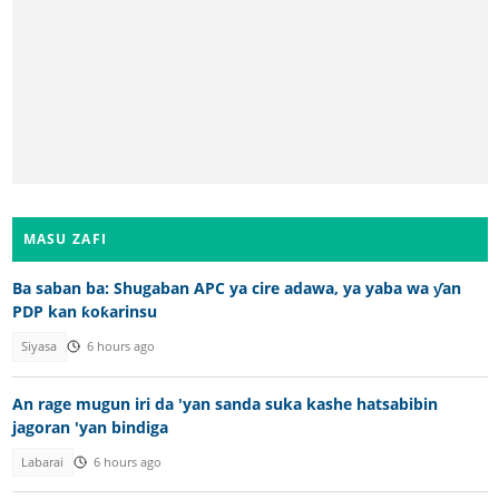
MASU ZAFI
Ba saban ba: Shugaban APC ya cire adawa, ya yaba wa ƴan
PDP kan ƙoƙarinsu
Siyasa
6 hours ago
An rage mugun iri da 'yan sanda suka kashe hatsabibin
jagoran 'yan bindiga
Labarai
6 hours ago