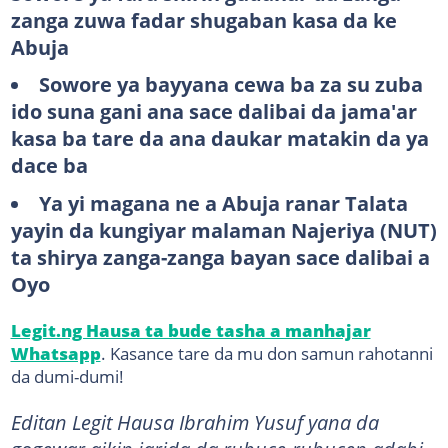
zanga zuwa fadar shugaban kasa da ke
Abuja
Sowore ya bayyana cewa ba za su zuba
ido suna gani ana sace dalibai da jama'ar
kasa ba tare da ana daukar matakin da ya
dace ba
Ya yi magana ne a Abuja ranar Talata
yayin da kungiyar malaman Najeriya (NUT)
ta shirya zanga-zanga bayan sace dalibai a
Oyo
Legit.ng Hausa ta bude tasha a manhajar
Whatsapp
. Kasance tare da mu don samun rahotanni
da dumi-dumi!
Editan Legit Hausa Ibrahim Yusuf yana da