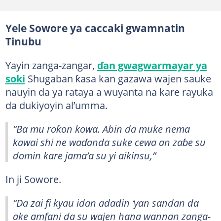
Yele Sowore ya caccaki gwamnatin
Tinubu
Yayin zanga-zangar,
ɗan gwagwarmayar ya
soki
Shugaban ƙasa kan gazawa wajen sauke
nauyin da ya rataya a wuyanta na kare rayuka
da dukiyoyin al’umma.
“Ba mu roƙon kowa. Abin da muke nema
kawai shi ne waɗanda suke cewa an zaɓe su
domin kare jama’a su yi aikinsu,”
In ji Sowore.
“Da zai fi kyau idan adadin ‘yan sandan da
ake amfani da su wajen hana wannan zanga-