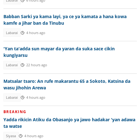
Labarai
6 hours ago
Babban Sarki ya kama layi, ya ce ya kamata a hana kowa
kamfe a jihar ban da Tinubu
Labarai
4 hours ago
'Yan ta'adda sun mayar da yaran da suka sace cikin
kungiyarsu
Labarai
22 hours ago
Matsalar tsaro: An rufe makarantu 65 a Sokoto, Katsina da
wasu jihohin Arewa
Labarai
4 hours ago
BREAKING
Yadda rikicin Atiku da Obasanjo ya jawo hadakar 'yan adawa
ta watse
Siyasa
4 hours ago