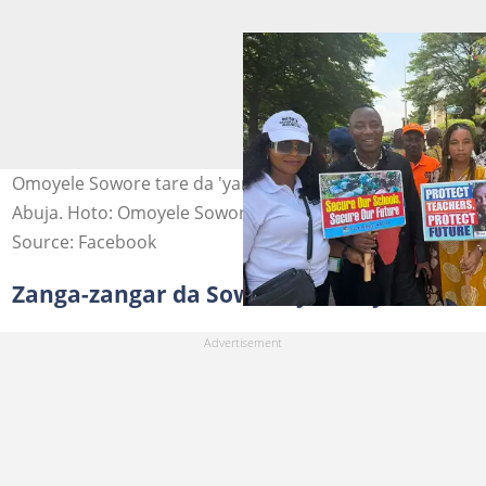
Omoyele Sowore tare da 'yan NUT masu zanga-zanga a
Abuja. Hoto: Omoyele Sowore
Source: Facebook
Zanga-zangar da Sowore ya shirya