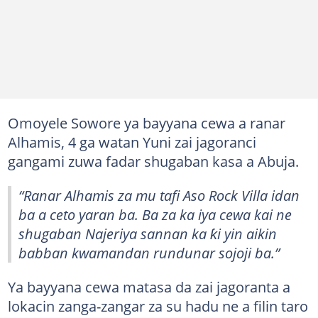
Omoyele Sowore ya bayyana cewa a ranar
Alhamis, 4 ga watan Yuni zai jagoranci
gangami zuwa fadar shugaban kasa a Abuja.
“Ranar Alhamis za mu tafi Aso Rock Villa idan
ba a ceto yaran ba. Ba za ka iya cewa kai ne
shugaban Najeriya sannan ka ƙi yin aikin
babban kwamandan rundunar sojoji ba.”
Ya bayyana cewa matasa da zai jagoranta a
lokacin zanga-zangar za su hadu ne a filin taro