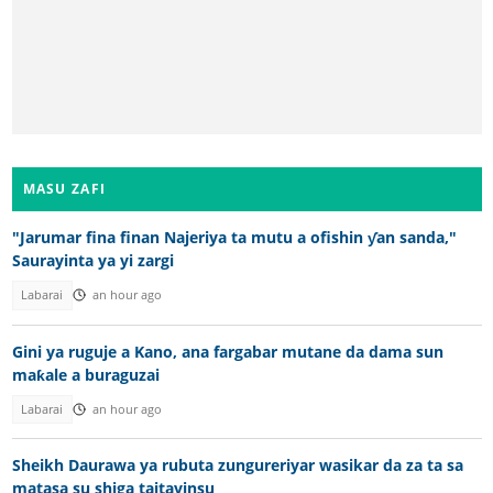
MASU ZAFI
"Jarumar fina finan Najeriya ta mutu a ofishin ƴan sanda,"
Saurayinta ya yi zargi
Labarai
an hour ago
Gini ya ruguje a Kano, ana fargabar mutane da dama sun
maƙale a buraguzai
Labarai
an hour ago
Sheikh Daurawa ya rubuta zungureriyar wasikar da za ta sa
matasa su shiga taitayinsu