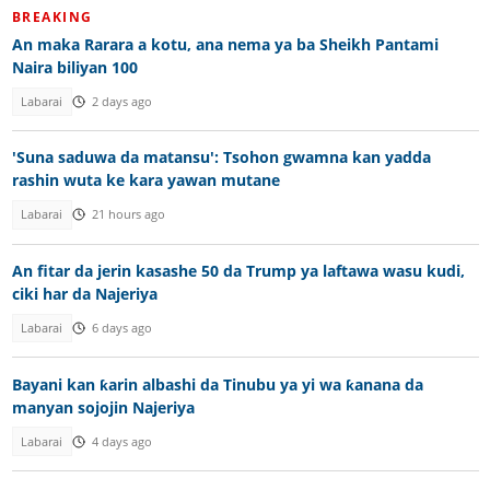
BREAKING
An maka Rarara a kotu, ana nema ya ba Sheikh Pantami
Naira biliyan 100
Labarai
2 days ago
'Suna saduwa da matansu': Tsohon gwamna kan yadda
rashin wuta ke kara yawan mutane
Labarai
21 hours ago
An fitar da jerin kasashe 50 da Trump ya laftawa wasu kudi,
ciki har da Najeriya
Labarai
6 days ago
Bayani kan ƙarin albashi da Tinubu ya yi wa ƙanana da
manyan sojojin Najeriya
Labarai
4 days ago