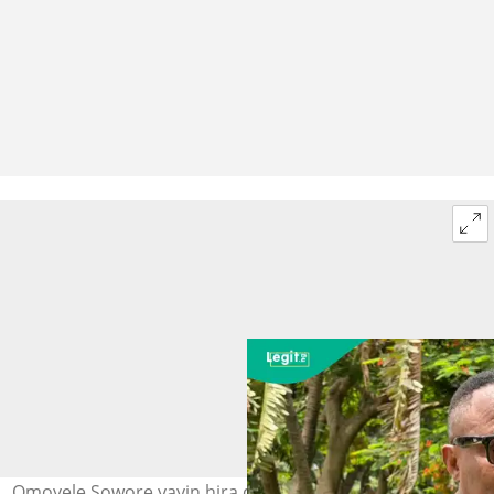
Omoyele Sowore yayin hira da manema labarai. Hoto: