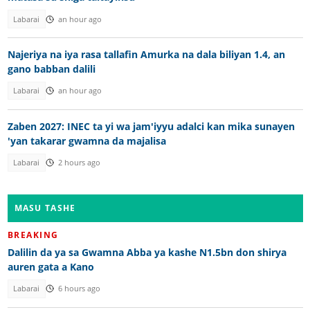
Labarai
an hour ago
Najeriya na iya rasa tallafin Amurka na dala biliyan 1.4, an
gano babban dalili
Labarai
an hour ago
Zaben 2027: INEC ta yi wa jam'iyyu adalci kan mika sunayen
'yan takarar gwamna da majalisa
Labarai
2 hours ago
MASU TASHE
BREAKING
Dalilin da ya sa Gwamna Abba ya kashe N1.5bn don shirya
auren gata a Kano
Labarai
6 hours ago