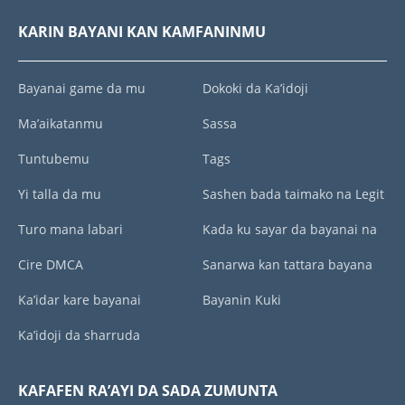
KARIN BAYANI KAN KAMFANINMU
Bayanai game da mu
Dokoki da Ka’idoji
Ma’aikatanmu
Sassa
Tuntubemu
Tags
Yi talla da mu
Sashen bada taimako na Legit
Turo mana labari
Kada ku sayar da bayanai na
Cire DMCA
Sanarwa kan tattara bayana
Ka’idar kare bayanai
Bayanin Kuki
Ka’idoji da sharruda
KAFAFEN RA’AYI DA SADA ZUMUNTA