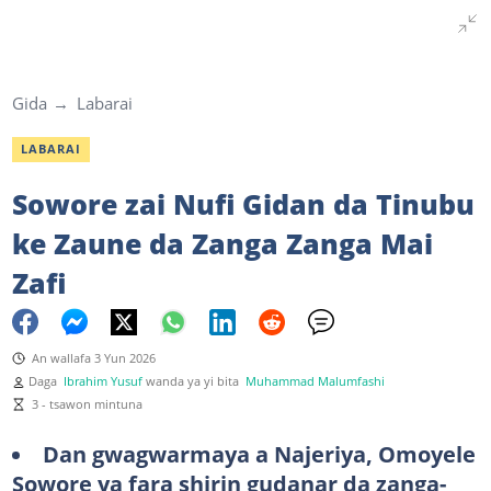
Gida
Labarai
LABARAI
Sowore zai Nufi Gidan da Tinubu
ke Zaune da Zanga Zanga Mai
Zafi
An wallafa 3 Yun 2026
Daga
Ibrahim Yusuf
wanda ya yi bita
Muhammad Malumfashi
3 - tsawon mintuna
Dan gwagwarmaya a Najeriya, Omoyele
Sowore ya fara shirin gudanar da zanga-