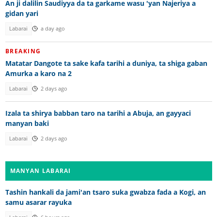
An ji dalilin Saudiyya da ta garkame wasu 'yan Najeriya a
gidan yari
Labarai
a day ago
BREAKING
Matatar Dangote ta sake kafa tarihi a duniya, ta shiga gaban
Amurka a karo na 2
Labarai
2 days ago
Izala ta shirya babban taro na tarihi a Abuja, an gayyaci
manyan baki
Labarai
2 days ago
MANYAN LABARAI
Tashin hankali da jami'an tsaro suka gwabza fada a Kogi, an
samu asarar rayuka