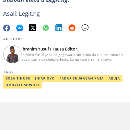
Asali: Legit.ng
AUTHORS:
Ibrahim Yusuf (Hausa Editor)
Ibrahim Yusuf yana da gogewar aikin jarida da rubuce-rubucen
adabi sama da shekaru hudu, kuma kwararre ne a kawo
rahotannin kasuwanci, siyasa da lamuran yau da kullum.
ibrahim.yusuf@corp.legit.ng
TAGS:
BOLA TINUBU
JIHAR OYO
FADAR SHUGABAN KASA
ABUJA
OMOYELE SOWORE