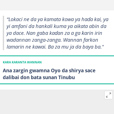
“Lokaci ne da ya kamata kowa ya haɗa kai, ya
yi amfani da hankali kuma ya aikata abin da
ya dace. Nan gaba kaɗan za a ga ƙarin irin
wadannan zanga-zanga. Wannan farkon
lamarin ne kawai. Ba za mu ja da baya ba."
KARA KARANTA WANNAN
Ana zargin gwamna Oyo da shirya sace
dalibai don bata sunan Tinubu