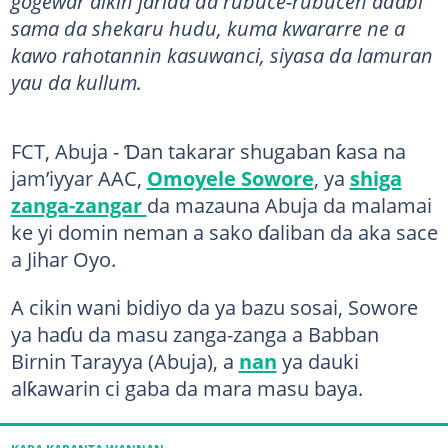
gogewar aikin jarida da rubuce-rubucen adabi
sama da shekaru hudu, kuma kwararre ne a
kawo rahotannin kasuwanci, siyasa da lamuran
yau da kullum.
FCT, Abuja - Ɗan takarar shugaban ƙasa na
jam’iyyar AAC,
Omoyele Sowore
, ya
shiga
zanga-zangar
da mazauna Abuja da malamai
ke yi domin neman a sako ɗaliban da aka sace
a Jihar Oyo.
A cikin wani bidiyo da ya bazu sosai, Sowore
ya haɗu da masu zanga-zanga a Babban
Birnin Tarayya (Abuja), a
nan
ya dauki
alƙawarin ci gaba da mara masu baya.