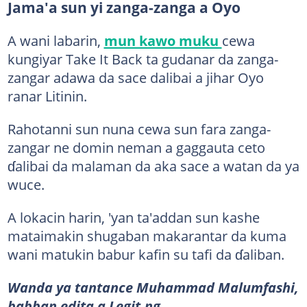
Jama'a sun yi zanga-zanga a Oyo
A wani labarin,
mun kawo muku
cewa
kungiyar Take It Back ta gudanar da zanga-
zangar adawa da sace dalibai a jihar Oyo
ranar Litinin.
Rahotanni sun nuna cewa sun fara zanga-
zangar ne domin neman a gaggauta ceto
ɗalibai da malaman da aka sace a watan da ya
wuce.
A lokacin harin, 'yan ta'addan sun kashe
mataimakin shugaban makarantar da kuma
wani matukin babur kafin su tafi da ɗaliban.
Wanda ya tantance Muhammad Malumfashi,
babban edita a Legit.ng.