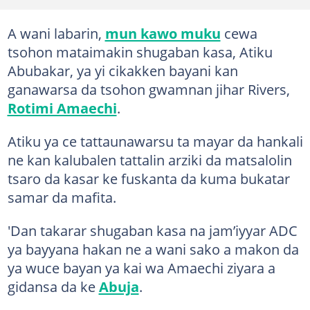
A wani labarin,
mun kawo muku
cewa
tsohon mataimakin shugaban kasa, Atiku
Abubakar, ya yi cikakken bayani kan
ganawarsa da tsohon gwamnan jihar Rivers,
Rotimi Amaechi
.
Atiku ya ce tattaunawarsu ta mayar da hankali
ne kan kalubalen tattalin arziki da matsalolin
tsaro da kasar ke fuskanta da kuma bukatar
samar da mafita.
'Dan takarar shugaban kasa na jam’iyyar ADC
ya bayyana hakan ne a wani sako a makon da
ya wuce bayan ya kai wa Amaechi ziyara a
gidansa da ke
Abuja
.