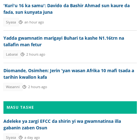
'Kuri'u 16 ka samu': Davido da Bashir Ahmad sun kaure da
faɗa, sun ƙunyata juna
Siyasa
an hour ago
Yadda gwamnatin marigayi Buhari ta kashe N1.16trn na
tallafin man fetur
Labarai
2 hours ago
Diomande, Osimhen: Jerin 'yan wasan Afrika 10 mafi tsada a
tarihin kwallon kafa
Wasanni
2 hours ago
MASU TASHE
Adeleke ya zargi EFCC da shirin yi wa gwamnatinsa illa
gabanin zaɓen Osun
Siyasa
a day ago