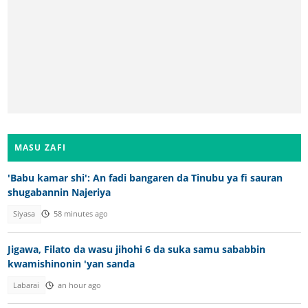
MASU ZAFI
'Babu kamar shi': An fadi bangaren da Tinubu ya fi sauran
shugabannin Najeriya
Siyasa
58 minutes ago
Jigawa, Filato da wasu jihohi 6 da suka samu sababbin
kwamishinonin 'yan sanda
Labarai
an hour ago