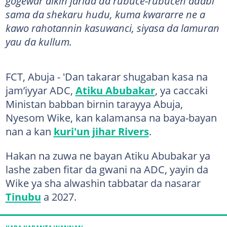
gogewar aikin jarida da rubuce-rubucen adabi
sama da shekaru hudu, kuma kwararre ne a
kawo rahotannin kasuwanci, siyasa da lamuran
yau da kullum.
FCT, Abuja - 'Dan takarar shugaban kasa na
jam’iyyar ADC,
Atiku Abubakar
, ya caccaki
Ministan babban birnin tarayya Abuja,
Nyesom Wike, kan kalamansa na baya-bayan
nan a kan
kuri'un jihar Rivers
.
Hakan na zuwa ne bayan Atiku Abubakar ya
lashe zaben fitar da gwani na ADC, yayin da
Wike ya sha alwashin tabbatar da nasarar
Tinubu
a 2027.