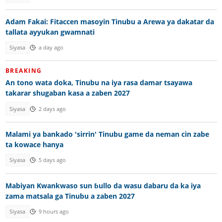
Adam Fakai: Fitaccen masoyin Tinubu a Arewa ya dakatar da
tallata ayyukan gwamnati
Siyasa
a day ago
BREAKING
An tono wata doka, Tinubu na iya rasa damar tsayawa
takarar shugaban kasa a zaben 2027
Siyasa
2 days ago
Malami ya bankado 'sirrin' Tinubu game da neman cin zabe
ta kowace hanya
Siyasa
5 days ago
Mabiyan Kwankwaso sun ɓullo da wasu dabaru da ka iya
zama matsala ga Tinubu a zaben 2027
Siyasa
9 hours ago