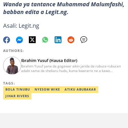
Wanda ya tantance Muhammad Malumfashi,
babban edita a Legit.ng.
Asali: Legit.ng
AUTHORS:
Ibrahim Yusuf (Hausa Editor)
Ibrahim Yusuf yana da gogewar aikin jarida da rubuce-rubucen
adabi sama da shekaru hudu, kuma kwararre ne a kawo
rahotannin kasuwanci, siyasa da lamuran yau da kullum.
ibrahim.yusuf@corp.legit.ng
TAGS:
BOLA TINUBU
NYESOM WIKE
ATIKU ABUBAKAR
JIHAR RIVERS