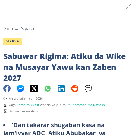
Gida
Siyasa
SIYASA
Sabuwar Rigima: Atiku da Wike
na Musayar Yawu kan Zaben
2027
An wallafa 1 Yun 2026
Daga
Ibrahim Yusuf
wanda ya yi bita
Muhammad Malumfashi
3 - tsawon mintuna
'Dan takarar shugaban kasa na
jam’iyyar ADC, Atiku Abubakar, ya