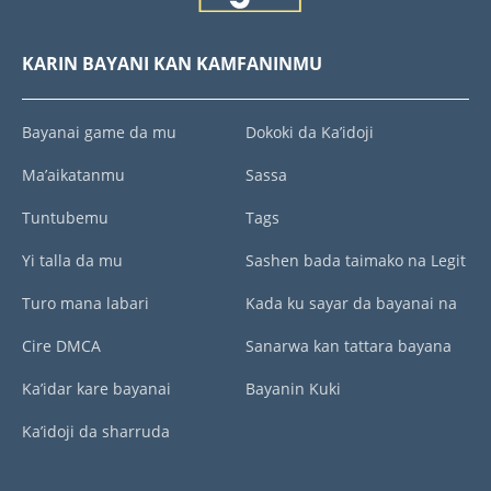
KARIN BAYANI KAN KAMFANINMU
Bayanai game da mu
Dokoki da Ka’idoji
Ma’aikatanmu
Sassa
Tuntubemu
Tags
Yi talla da mu
Sashen bada taimako na Legit
Turo mana labari
Kada ku sayar da bayanai na
Cire DMCA
Sanarwa kan tattara bayana
Ka’idar kare bayanai
Bayanin Kuki
Ka’idoji da sharruda