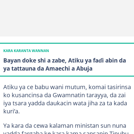
KARA KARANTA WANNAN
Bayan doke shi a zabe, Atiku ya faɗi abin da
ya tattauna da Amaechi a Abuja
Atiku ya ce babu wani mutum, komai tasirinsa
ko kusancinsa da Gwamnatin tarayya, da zai
iya tsara yadda daukacin wata jiha za ta kada
kuri’a.
Ya kara da cewa kalaman ministan sun nuna
yadda fargaba ke kara kama sansanin Tinubu