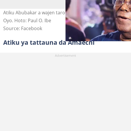
Atiku Abubakar a wajen taron 'yan jam'iyyar adawa a
Oyo. Hoto: Paul O. Ibe
Source: Facebook
Atiku ya tattauna da Amaechi