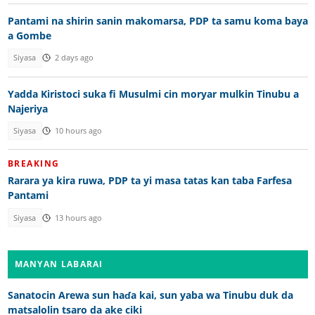
Pantami na shirin sanin makomarsa, PDP ta samu koma baya
a Gombe
Siyasa
2 days ago
Yadda Kiristoci suka fi Musulmi cin moryar mulkin Tinubu a
Najeriya
Siyasa
10 hours ago
BREAKING
Rarara ya kira ruwa, PDP ta yi masa tatas kan taba Farfesa
Pantami
Siyasa
13 hours ago
MANYAN LABARAI
Sanatocin Arewa sun haɗa kai, sun yaba wa Tinubu duk da
matsalolin tsaro da ake ciki