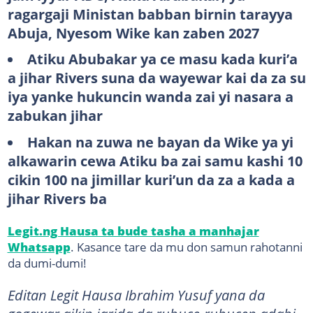
ragargaji Ministan babban birnin tarayya
Abuja, Nyesom Wike kan zaben 2027
Atiku Abubakar ya ce masu kada kuri’a
a jihar Rivers suna da wayewar kai da za su
iya yanke hukuncin wanda zai yi nasara a
zabukan jihar
Hakan na zuwa ne bayan da Wike ya yi
alkawarin cewa Atiku ba zai samu kashi 10
cikin 100 na jimillar kuri’un da za a kada a
jihar Rivers ba
Legit.ng Hausa ta bude tasha a manhajar
Whatsapp
. Kasance tare da mu don samun rahotanni
da dumi-dumi!
Editan Legit Hausa Ibrahim Yusuf yana da