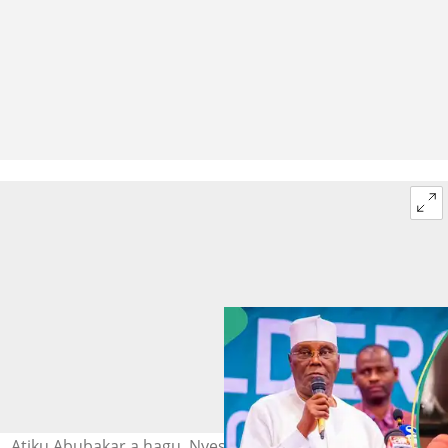
Atiku Abubakar a hagu, Nyesom Wike a dama. Hoto: Paul