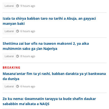
Labarai
9 hours ago
Izala ta shirya babban taro na tarihi a Abuja, an gayyaci
manyan baki
Labarai
6 hours ago
Shettima zai bar ofis na tsawon makonni 2, ya aika
muhimmin sako ga ƴan Najeriya
Labarai
8 hours ago
BREAKING
Masana'antar fim ta yi rashi, babban darakta ya yi bankwana
da duniya
Labarai
6 hours ago
Zo ku nema: Gwamnatin tarayya ta bude shafin daukar
sababbin ma'aikata a NAQS