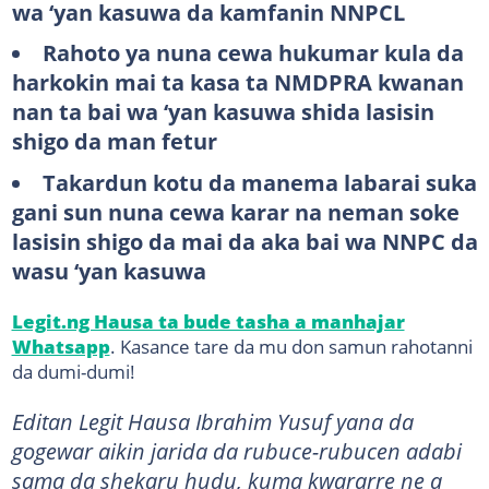
wa ‘yan kasuwa da kamfanin NNPCL
Rahoto ya nuna cewa hukumar kula da
harkokin mai ta kasa ta NMDPRA kwanan
nan ta bai wa ‘yan kasuwa shida lasisin
shigo da man fetur
Takardun kotu da manema labarai suka
gani sun nuna cewa karar na neman soke
lasisin shigo da mai da aka bai wa NNPC da
wasu ‘yan kasuwa
Legit.ng Hausa ta bude tasha a manhajar
Whatsapp
. Kasance tare da mu don samun rahotanni
da dumi-dumi!
Editan Legit Hausa Ibrahim Yusuf yana da
gogewar aikin jarida da rubuce-rubucen adabi
sama da shekaru hudu, kuma kwararre ne a