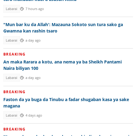
Labarai
7 hours ago
"Mun bar ku da Allah': Mazauna Sokoto sun tura sako ga
Gwamna kan rashin tsaro
Labarai
a day ago
BREAKING
An maka Rarara a kotu, ana nema ya ba Sheikh Pantami
Naira biliyan 100
Labarai
a day ago
BREAKING
Faston da ya buga da Tinubu a fadar shugaban kasa ya sake
magana
Labarai
4 days ago
BREAKING