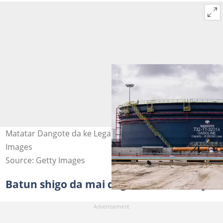
Matatar Dangote da ke Legas a Najeriya. Hoto: Getty
Images
Source: Getty Images
Batun shigo da mai daga kasashen waje