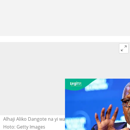
Alhaji Aliko Dangote na yi wa jama'a bayani a Amurka.
Hoto: Getty Images