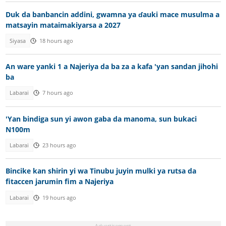
Duk da banbancin addini, gwamna ya ɗauki mace musulma a
matsayin mataimakiyarsa a 2027
Siyasa
18 hours ago
An ware yanki 1 a Najeriya da ba za a kafa 'yan sandan jihohi
ba
Labarai
7 hours ago
'Yan bindiga sun yi awon gaba da manoma, sun bukaci
N100m
Labarai
23 hours ago
Bincike kan shirin yi wa Tinubu juyin mulki ya rutsa da
fitaccen jarumin fim a Najeriya
Labarai
19 hours ago