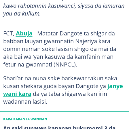
kawo rahotannin kasuwanci, siyasa da lamuran
yau da kullum.
FCT,
Abuja
- Matatar Dangote ta shigar da
babban lauyan gwamnatin Najeriya kara
domin neman soke lasisin shigo da mai da
aka bai wa ‘yan kasuwa da kamfanin man
fetur na gwamnati (NNPCL).
Shari’ar na nuna sake barkewar takun saka
kusan shekara guda bayan Dangote ya
janye
wani kara
da ya taba shigarwa kan irin
wadannan lasisi.
KARA KARANTA WANNAN
An saki sunayen kananan hukumomi 3 da