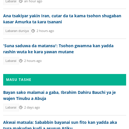
Labarai
an hour ago
Ana tsakiyar yaƙin Iran, cutar da ta kama tsohon shugaban
ƙasar Amurka ta ƙara tsanani
Labaran duniya
2 hours ago
'Suna saduwa da matansu': Tsohon gwamna kan yadda
rashin wuta ke kara yawan mutane
Labarai
2 hours ago
MASU TASHE
Bayan sako malamai a gaba, Ibrahim Dahiru Bauchi ya je
wajen Tinubu a Abuja
Labarai
2 days ago
Akwai matsala: Sababbin bayanai sun fito kan yadda aka
tura makudan kudi a asusun Atiku