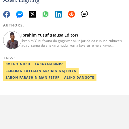
AUTHORS:
Ibrahim Yusuf (Hausa Editor)
Ibrahim Yusuf yana da gogewar aikin jarida da rubuce-rubucen
adabi sama da shekaru hudu, kuma kwararre ne a kawo
rahotannin kasuwanci, siyasa da lamuran yau da kullum.
ibrahim.yusuf@corp.legit.ng
TAGS:
BOLA TINUBU
LABARAN NNPC
LABARAN TATTALIN ARZIKIN NAJERIYA
SABON FARASHIN MAN FETUR
ALIKO DANGOTE