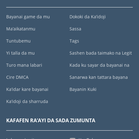
Bayanai game da mu
Dokoki da Ka’idoji
Ma’aikatanmu
Sassa
Tuntubemu
Tags
Yi talla da mu
Sashen bada taimako na Legit
Turo mana labari
Kada ku sayar da bayanai na
Cire DMCA
Sanarwa kan tattara bayana
Ka’idar kare bayanai
Bayanin Kuki
Ka’idoji da sharruda
KAFAFEN RA’AYI DA SADA ZUMUNTA