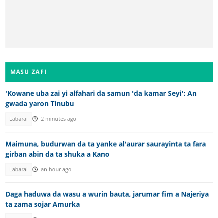
MASU ZAFI
'Kowane uba zai yi alfahari da samun 'da kamar Seyi': An
gwada yaron Tinubu
Labarai
2 minutes ago
Maimuna, budurwan da ta yanke al'aurar saurayinta ta fara
girban abin da ta shuka a Kano
Labarai
an hour ago
Daga haduwa da wasu a wurin bauta, jarumar fim a Najeriya
ta zama sojar Amurka