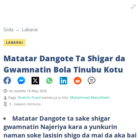
Gida
Labarai
LABARAI
Matatar Dangote Ta Shigar da
Gwamnatin Bola Tinubu Kotu
An wallafa 16 May 2026
Daga
Ibrahim Yusuf
wanda ya yi bita
Muhammad Malumfashi
3 - tsawon mintuna
Matatar Dangote ta sake shigar
gwamnatin Najeriya kara a yunkurin
naman soke lasisin shigo da mai da aka bai