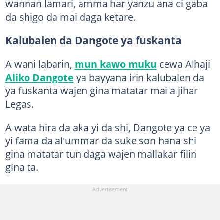
wannan lamari, amma har yanzu ana ci gaba
da shigo da mai daga ketare.
Kalubalen da Dangote ya fuskanta
A wani labarin,
mun kawo muku
cewa Alhaji
Aliko Dangote
ya bayyana irin kalubalen da
ya fuskanta wajen gina matatar mai a jihar
Legas.
A wata hira da aka yi da shi, Dangote ya ce ya
yi fama da al'ummar da suke son hana shi
gina matatar tun daga wajen mallakar filin
gina ta.