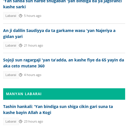
'Yan sanda sun harbe shugaban 'yan bindiga da ya jagoranci
kashe sarki
Labarai
5 hours ago
An ji dalilin Saudiyya da ta garkame wasu 'yan Najeriya a
gidan yari
Labarai
21 hours ago
Sojoji sun ragargaji 'yan ta'adda, an kashe fiye da 65 yayin da
aka ceto mutane 360
Labarai
4 hours ago
MANYAN LABARAI
Tashin hankali: 'Yan bindiga sun shiga cikin gari suna ta
kashe bayin Allah a Kogi
Labarai
23 hours ago